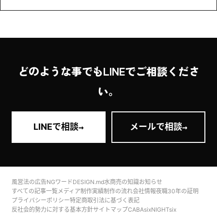
どのような事でもLINEでご相談くださ
い。
→
→
LINEで相談
メールで相談
風営法の広告NGワード
DESIGN.md
水商売の知識
お知らせ
すべての記事一覧
メディア
制作実績
制作の流れ
会社情報
夜職30年の証明
プライバシーポリシー
特定商取引法に基づく表記
反社会的勢力に対する基本方針
サイトマップ
CABAsix
NIGHTsix