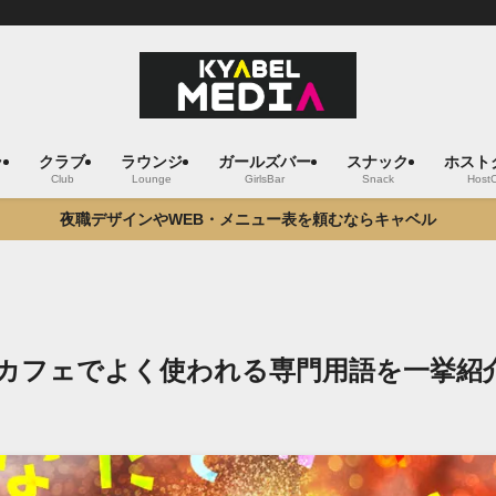
ラ
クラブ
ラウンジ
ガールズバー
スナック
ホスト
Club
Lounge
GirlsBar
Snack
Host
夜職デザインやWEB・メニュー表を頼むならキャベル
カフェでよく使われる専門用語を一挙紹