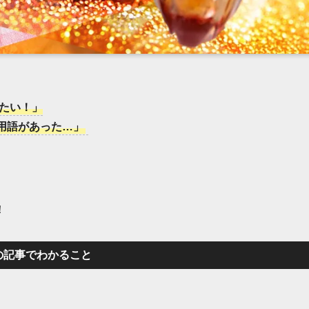
たい！」
用語があった…」
。
！
の記事でわかること