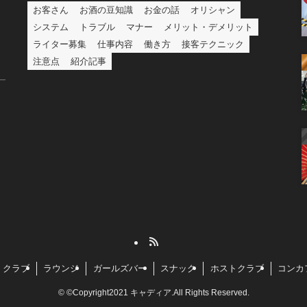
お客さん
お酒の豆知識
お金の話
オリシャン
システム
トラブル
マナー
メリット・デメリット
ライター募集
仕事内容
働き方
接客テクニック
注意点
紹介記事
クラブ
ラウンジ
ガールズバー
スナック
ホストクラブ
コンカ
©
©Copyright2021 キャディア.All Rights Reserved.