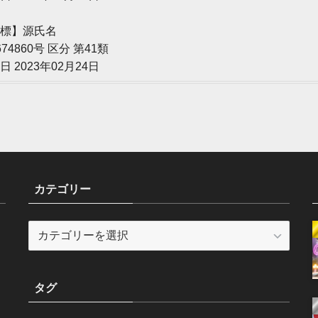
標】源氏名
674860号 区分 第41類
日 2023年02月24日
カテゴリー
カ
テ
ゴ
リ
タグ
ー