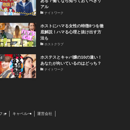
ある？働くなら知っておくべきリ
アル
ナイトワーク
ホストにハマる女性の特徴8つを徹
底解説！ハマる心理と抜け出す方
法も
ホストクラブ
ホステスとキャバ嬢の10の違い！
あなたが向いているのはどっち？
ナイトワーク
フェ
キャベルへ
運営会社