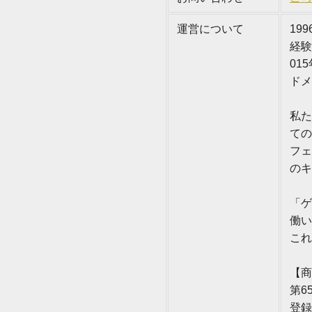
運営について
19
経験
01
ドメ
私た
ての
フェ
のキ
「ゲ
働い
これ
【商
第6
登録