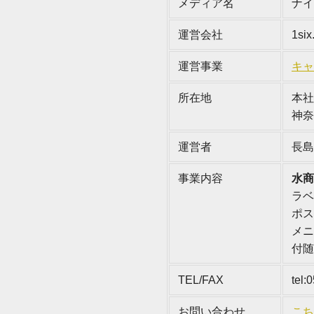
メディア名
ナイ
運営会社
1six
運営事業
キャベ
所在地
本社 
神奈
運営者
長島
事業内容
水商
ラベ
ポス
メニ
付随
TEL/FAX
tel:
お問い合わせ
こち