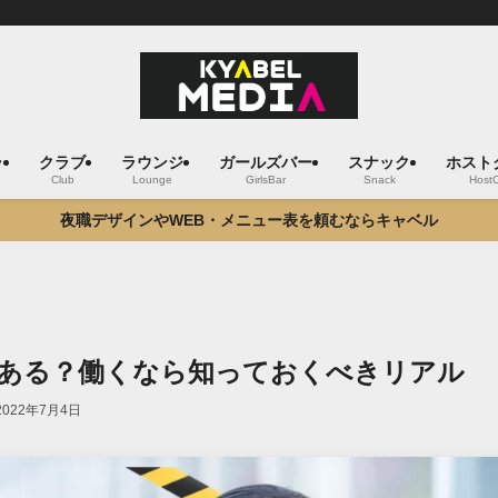
ラ
クラブ
ラウンジ
ガールズバー
スナック
ホスト
Club
Lounge
GirlsBar
Snack
Host
夜職デザインやWEB・メニュー表を頼むならキャベル
ある？働くなら知っておくべきリアル
2022年7月4日