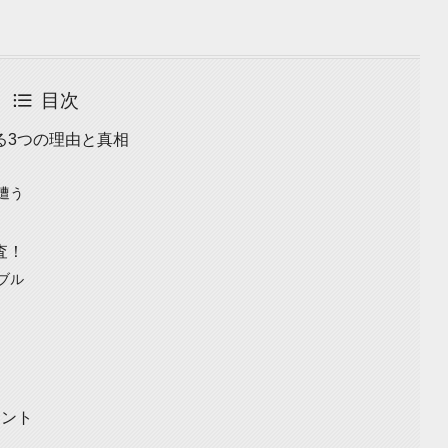
目次
る3つの理由と真相
遭う
査！
ブル
イント