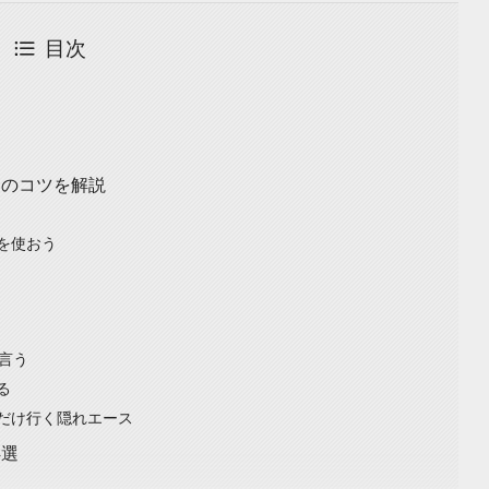
目次
つのコツを解説
を使おう
言う
る
だけ行く隠れエース
4選