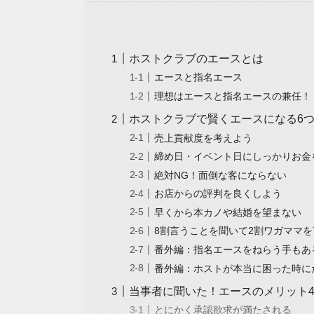
ホストクラブのエースとは
エースと指名エース
理想はエースと指名エースの兼任！
ホストクラブで賢くエースになる6
売上貢献度を考えよう
締め日・イベント日にしっかりお金
絶対NG！面倒な客にならない
お店からの評判を良くしよう
早くから本カノや結婚を望まない
8割言うことを聞いて2割ワガママを
番外編：指名エースをねらう手もあ
番外編：ホストが本当に困った時に
当事者に聞いた！エースのメリット
とにかく承認欲求が満たされる