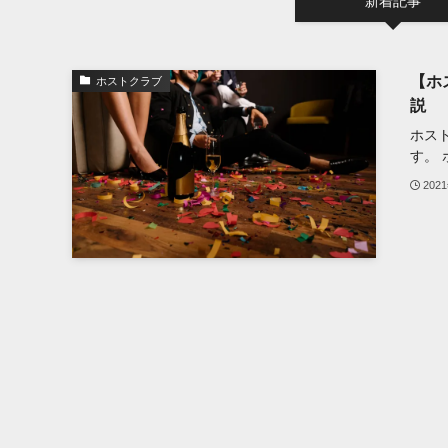
新着記事
【ホ
ホストクラブ
説
ホス
す。 ホ
202