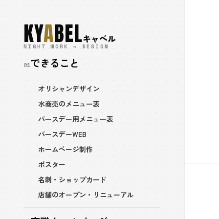
KY
A
BEL
キャベル
NIGHT WORK
→
DESIGN
できること
01
オリシャンデザイン
水商売のメニュー表
バースデー用メニュー表
バースデーWEB
ホームページ制作
ポスター
名刺・ショップカード
店舗のオープン・リニューアル