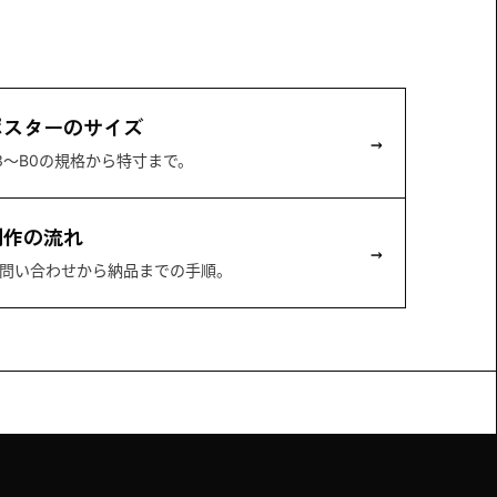
ポスターのサイズ
→
3〜B0の規格から特寸まで。
制作の流れ
→
問い合わせから納品までの手順。