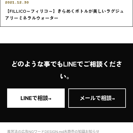
2021.12.30
【FILLICO～フィリコ～】きらめくボトルが美しいラグジュ
アリーミネラルウォーター
どのような事でもLINEでご相談くださ
い。
→
→
LINEで相談
メールで相談
風営法の広告NGワード
DESIGN.md
水商売の知識
お知らせ