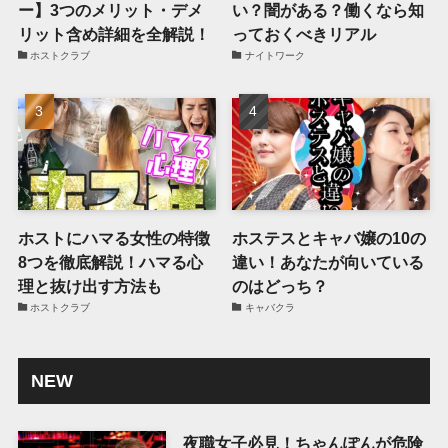
ー】3つのメリット・デメ
い？闇がある？働くなら知
リット含め詳細を全解説！
っておくべきリアル
ホストクラブ
ナイトワーク
ホストにハマる女性の特徴
ホステスとキャバ嬢の10の
8つを徹底解説！ハマる心
違い！あなたが向いている
理と抜け出す方法も
のはどっち？
ホストクラブ
キャバクラ
NEW
夜職女子必見！ちゃんぽんが危険