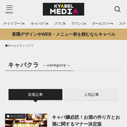
MENU
ナイトワーク
キャバクラ
クラブ
ラウンジ
ガールズバー
スナ
夜職デザインやWEB・メニュー表を頼むならキャベル
ホーム
キャバクラ
キャバクラ
– category –
新着記事
人気記事
キャバ嬢必読！お酒の作り方とお
キャバクラ
酒に関するマナー決定版