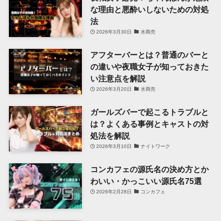
な理由と悪酔いしないための対処
法
2026年3月30日
水商売
アフターバーとは？普通のバーと
の違いや夜職女子が知っておきた
い注意点を解説
2026年3月20日
水商売
ガールズバーで起こるトラブルと
は？よくある事例とキャストの対
処法を解説
2026年3月10日
ナイトワーク
コンカフェの源氏名の決め方とか
わいい・かっこいい源氏名75選
2026年2月28日
コンカフェ