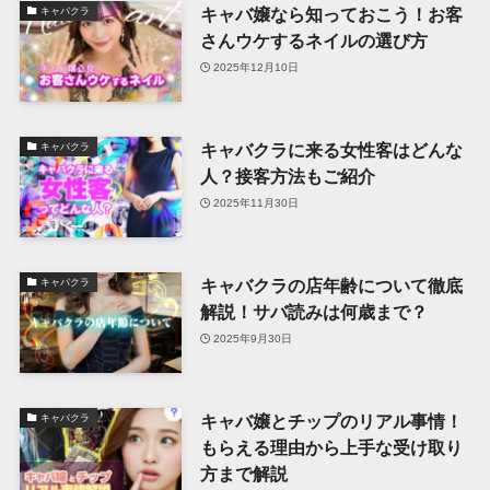
キャバ嬢なら知っておこう！お客
キャバクラ
さんウケするネイルの選び方
2025年12月10日
キャバクラに来る女性客はどんな
キャバクラ
人？接客方法もご紹介
2025年11月30日
キャバクラの店年齢について徹底
キャバクラ
解説！サバ読みは何歳まで？
2025年9月30日
キャバ嬢とチップのリアル事情！
キャバクラ
もらえる理由から上手な受け取り
方まで解説