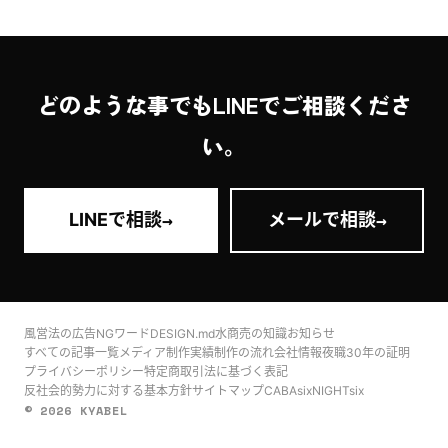
どのような事でもLINEでご相談くださ
い。
→
→
LINEで相談
メールで相談
風営法の広告NGワード
DESIGN.md
水商売の知識
お知らせ
すべての記事一覧
メディア
制作実績
制作の流れ
会社情報
夜職30年の証明
プライバシーポリシー
特定商取引法に基づく表記
反社会的勢力に対する基本方針
サイトマップ
CABAsix
NIGHTsix
© 2026 KYABEL